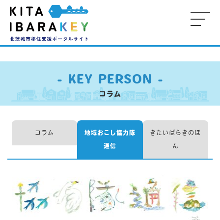
-
-
-
M
- KEY PERSON -
KE
コラム
-
-
コラム
地域おこし協力隊
きたいばらきのほ
- 
通信
ん
P
-