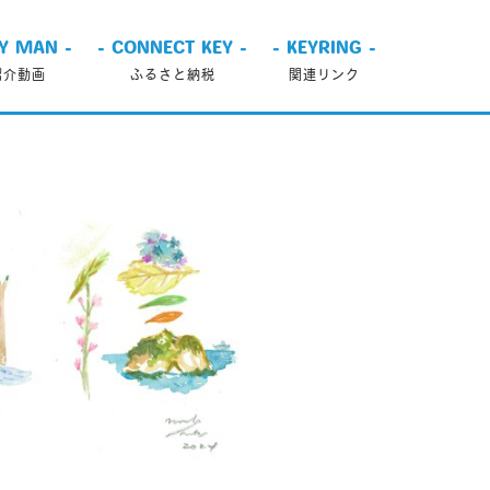
EY MAN -
- CONNECT KEY -
- KEYRING -
紹介動画
ふるさと納税
関連リンク