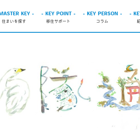
MASTER KEY -
- KEY POINT -
- KEY PERSON -
- K
住まいを探す
移住サポート
コラム