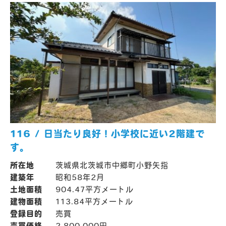
116 / 日当たり良好！小学校に近い2階建で
す。
所在地
茨城県北茨城市中郷町小野矢指
建築年
昭和58年2月
土地面積
904.47平方メートル
建物面積
113.84平方メートル
登録目的
売買
売買価格
2,800,000円