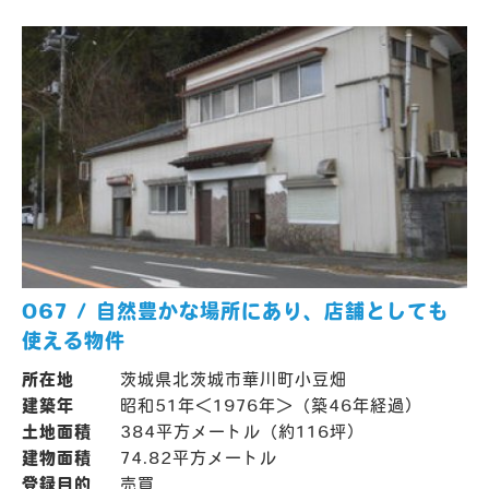
067 / 自然豊かな場所にあり、店舗としても
使える物件
所在地
茨城県北茨城市華川町小豆畑
建築年
昭和51年＜1976年＞（築46年経過）
土地面積
384平方メートル（約116坪）
建物面積
74.82平方メートル
登録目的
売買