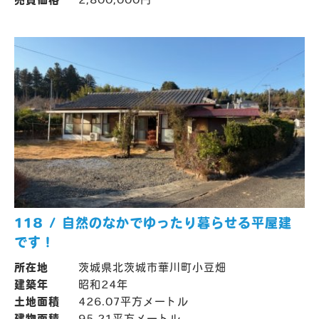
118 / 自然のなかでゆったり暮らせる平屋建
です！
所在地
茨城県北茨城市華川町小豆畑
建築年
昭和24年
土地面積
426.07平方メートル
建物面積
95.21平方メートル