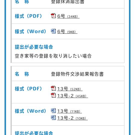
登録抹消届出書
6号
（34KB）
6号
（9KB）
空き家等の登録を取り消したい場合
登録物件交渉結果報告書
13号
（52KB）
13号-2
（45KB）
13号
（11KB）
13号-2
（10KB）