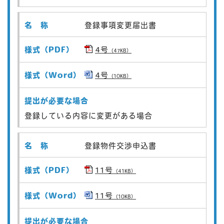
登録事項変更届出書
4号
（47KB）
4号
（10KB）
登録している内容に変更がある場合
登録物件交渉申込書
11号
（41KB）
11号
（10KB）