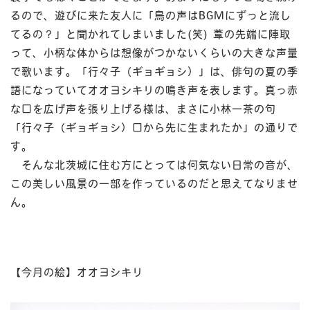
るので、遊びに来た友人に「鳥の声はBGMにずっと流し
てるの？」と聞かれてしまいました(笑) 葦の先端に陣取
って、小柄な体からは想像がつかないくらいの大きな声量
-
で歌います。「行々子（ギョギョシ）」は、俳句の夏の季
CO
語になっていてオオヨシキリの鳴き声を表します。真っ赤
KE
な口を広げ声を張り上げる様は、まさに小林一茶の句
-
「行々子（ギョギョシ）口から先に生まれたか」の通りで
K
-
す。
そんな北茨城に住む方にとっては何気ない日常の音が、
この美しい風景の一部を作っているのだと思えてなりませ
ん。
【今月の絵】オオヨシキリ