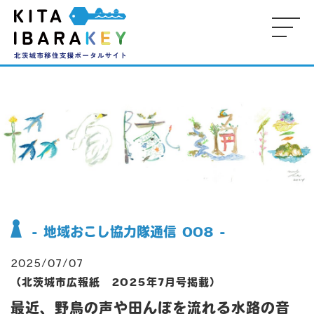
-
-
-
M
KE
-
-
- 
P
- 地域おこし協力隊通信 008 -
-
2025/07/07
（北茨城市広報紙 2025年7月号掲載）
最近、野鳥の声や田んぼを流れる水路の音