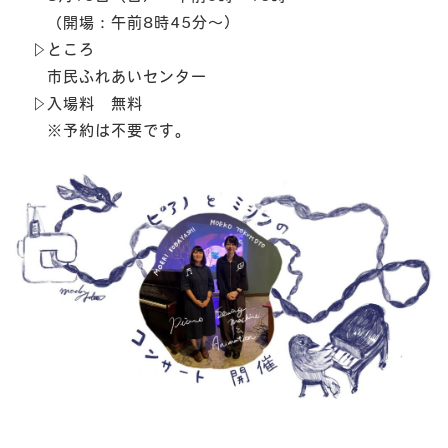
（開場：午前8時45分～）
▷ところ
市民ふれあいセンター
-
▷入場料 無料
CO
※予約は不要です。
KE
-
K
-