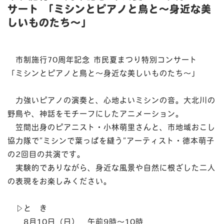
サート 「ミシンとピアノと鳥と～身近な美
しいものたち～」
市制施行70周年記念 市民夏まつり特別コンサート
「ミシンとピアノと鳥と～身近な美しいものたち～」
力強いピアノの演奏と、心地よいミシンの音。大北川の
野鳥や、神話をモチーフにしたアニメーション。
笠間出身のピアニスト・小林萌里さんと、市地域おこし
協力隊で”ミシンで葉っぱを縫う”アーティスト・徳本萌子
の2回目の共演です。
実験的でありながら、身近な風景や自然に根ざした二人
の表現をお楽しみください。
▷と き
8月10日（日） 午前9時～10時