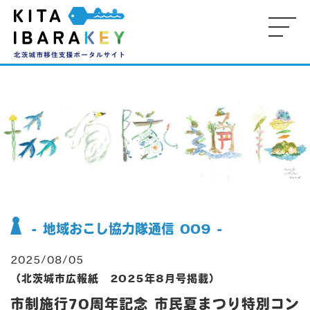
-
-
-
M
KE
-
-
- 
P
- 地域おこし協力隊通信 009 -
-
2025/08/05
（北茨城市広報紙 2025年8月号掲載）
市制施行70周年記念 市民夏まつり特別コン