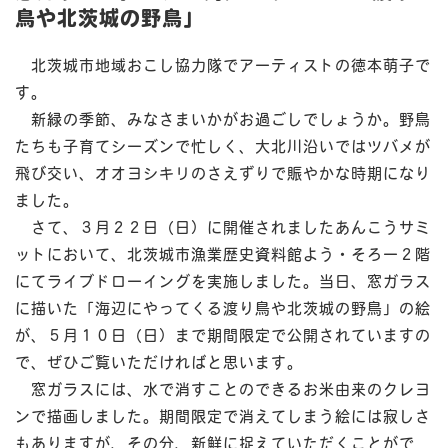
鳥や北茨城の野鳥」
北茨城市地域おこし協力隊でアーティストの徳本萌子で
す。
新緑の季節、みなさまいかがお過ごしでしょうか。野鳥
たちも子育てシーズンで忙しく、大北川沿いではツバメが
飛び交い、オオヨシキリのさえずりで賑やかな時期になり
ました。
さて、３月２２日（日）に開催されましたあんこうサミ
ットにおいて、北茨城市漁業歴史資料館よう・そろー２階
にてライブドローイングを実施しました。当日、窓ガラス
に描いた「海辺にやってくる渡り鳥や北茨城の野鳥」の絵
が、５月１０日（日）まで期間限定で公開されていますの
で、ぜひご覧いただければと思います。
窓ガラスには、水で消すことのできるお米由来のクレヨ
ンで描画しました。期間限定で消えてしまう絵には寂しさ
もありますが、その分、新鮮に捉えていただくことがで