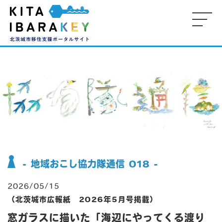
-
-
-
M
KE
-
-
- 
P
- 地域おこし協力隊通信 018 -
-
2026/05/15
（北茨城市広報紙 2026年5月号掲載）
窓ガラスに描いた「海辺にやってくる渡り