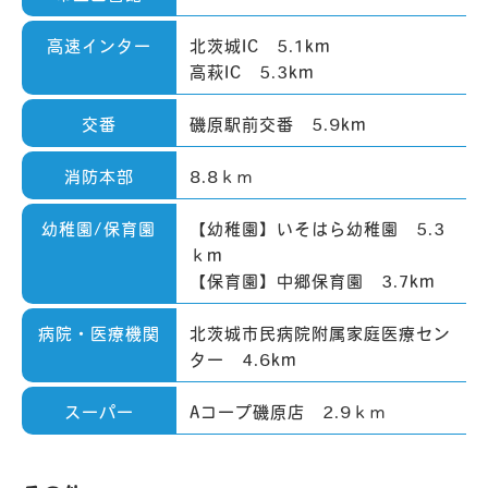
高速インター
北茨城IC 5.1km
高萩IC 5.3km
交番
磯原駅前交番 5.9km
消防本部
8.8ｋｍ
幼稚園/保育園
【幼稚園】いそはら幼稚園 5.3
ｋm
【保育園】中郷保育園 3.7km
病院・医療機関
北茨城市民病院附属家庭医療セン
ター 4.6km
スーパー
Aコープ磯原店 2.9ｋｍ