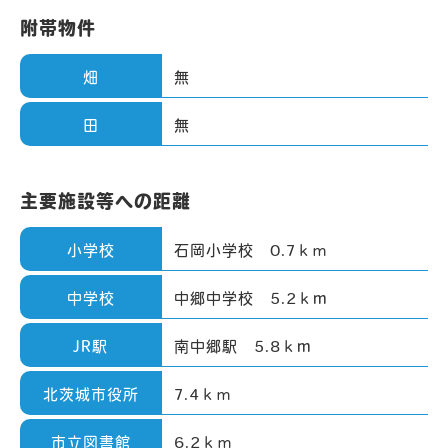
附帯物件
畑
無
田
無
主要施設等への距離
小学校
石岡小学校 0.7ｋｍ
中学校
中郷中学校 5.2ｋm
JR駅
南中郷駅 5.8ｋm
北茨城市役所
7.4ｋｍ
市立図書館
6.2ｋｍ