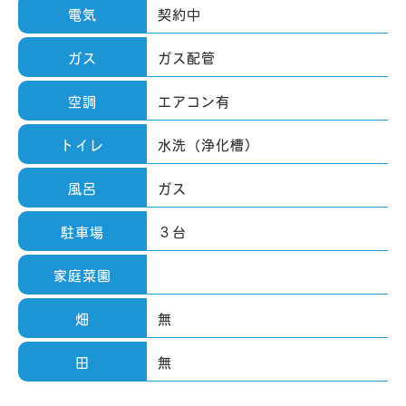
電気
契約中
ガス
ガス配管
空調
エアコン有
トイレ
水洗（浄化槽）
風呂
ガス
駐車場
３台
家庭菜園
畑
無
田
無