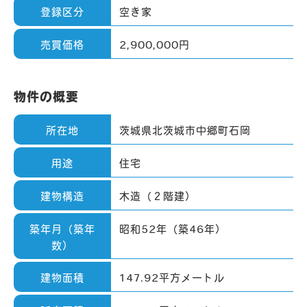
登録区分
空き家
売買価格
2,900,000円
-
CO
KE
物件の概要
-
K
所在地
茨城県北茨城市中郷町石岡
-
用途
住宅
建物構造
木造（２階建）
築年月
（築年
昭和52年（築46年）
数）
建物面積
147.92平方メートル