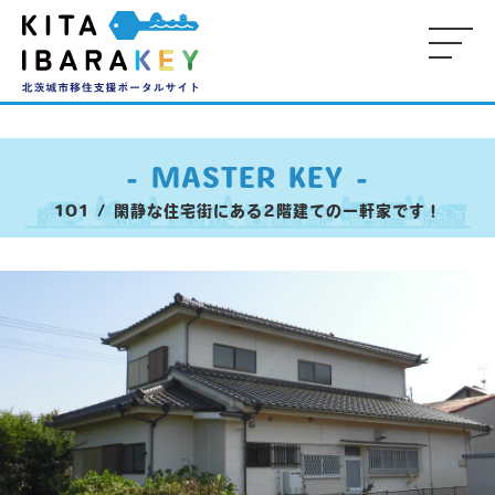
-
-
-
M
- MASTER KEY -
KE
101 / 閑静な住宅街にある2階建ての一軒家です！
-
-
- 
P
-