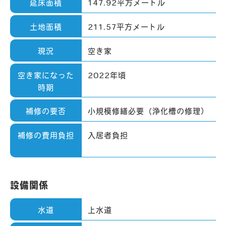
延床面積
147.92平方メートル
土地面積
211.57平方メートル
現況
空き家
空き家になった
2022年頃
時期
補修の要否
小規模修繕必要（浄化槽の修理）
補修の費用負担
入居者負担
設備関係
水道
上水道