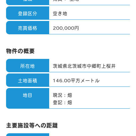
登録区分
空き地
売買価格
200,000円
-
CO
KE
物件の概要
-
K
-
所在地
茨城県北茨城市中郷町上桜井
土地面積
146.00平方メートル
地目
現況：畑
登記：畑
主要施設等への距離