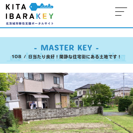
-
-
-
M
- MASTER KEY -
KE
108 / 日当たり良好！閑静な住宅街にある土地です！
-
-
- 
P
-