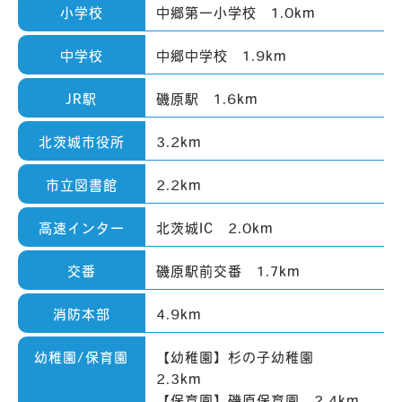
小学校
中郷第一小学校 1.0km
中学校
中郷中学校 1.9km
JR駅
磯原駅 1.6km
北茨城市役所
3.2km
市立図書館
2.2km
高速インター
北茨城IC 2.0km
交番
磯原駅前交番 1.7km
消防本部
4.9km
幼稚園/保育園
【幼稚園】杉の子幼稚園
2.3km
【保育園】磯原保育園 2.4km